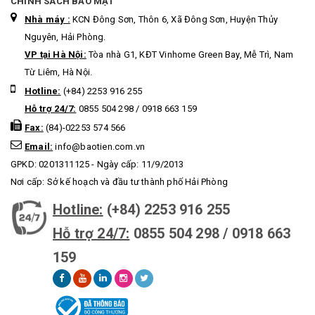
CHÍNH SÁCH BẢO MẬT
Nhà máy :
KCN Đông Sơn, Thôn 6, Xã Đông Sơn, Huyện Thủy
Nguyên, Hải Phòng.
VP tại Hà Nội:
Tòa nhà G1, KĐT Vinhome Green Bay, Mễ Trì, Nam
Từ Liêm, Hà Nội.
Hotline:
(+84) 2253 916 255
Hỗ trợ 24/7:
0855 504 298 / 0918 663 159
Fax:
(84)-02253 574 566
Email:
info@baotien.com.vn
GPKD: 0201311125 - Ngày cấp: 11/9/2013
Nơi cấp: Sở kế hoạch và đầu tư thành phố Hải Phòng
Hotline:
(+84) 2253 916 255
Hỗ trợ 24/7:
0855 504 298 / 0918 663
159