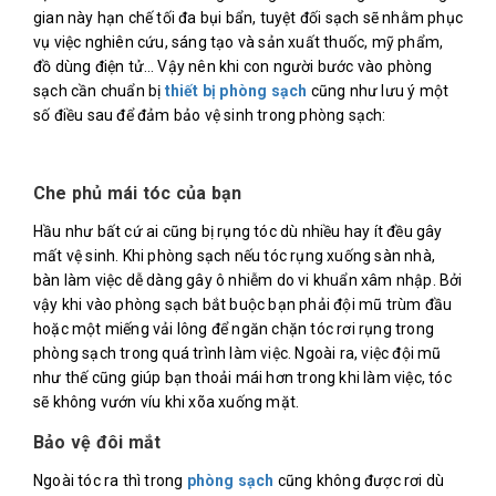
gian này hạn chế tối đa bụi bẩn, tuyệt đối sạch sẽ nhằm phục
vụ việc nghiên cứu, sáng tạo và sản xuất thuốc, mỹ phẩm,
đồ dùng điện tử… Vậy nên khi con người bước vào phòng
sạch cần chuẩn bị
thiết bị phòng sạch
cũng như lưu ý một
số điều sau để đảm bảo vệ sinh trong phòng sạch:
Che phủ mái tóc của bạn
Hầu như bất cứ ai cũng bị rụng tóc dù nhiều hay ít đều gây
mất vệ sinh. Khi phòng sạch nếu tóc rụng xuống sàn nhà,
bàn làm việc dễ dàng gây ô nhiễm do vi khuẩn xâm nhập. Bởi
vậy khi vào phòng sạch bắt buộc bạn phải đội mũ trùm đầu
hoặc một miếng vải lông để ngăn chặn tóc rơi rụng trong
phòng sạch trong quá trình làm việc. Ngoài ra, việc đội mũ
như thế cũng giúp bạn thoải mái hơn trong khi làm việc, tóc
sẽ không vướn víu khi xõa xuống mặt.
Bảo vệ đôi mắt
Ngoài tóc ra thì trong
phòng sạch
cũng không được rơi dù