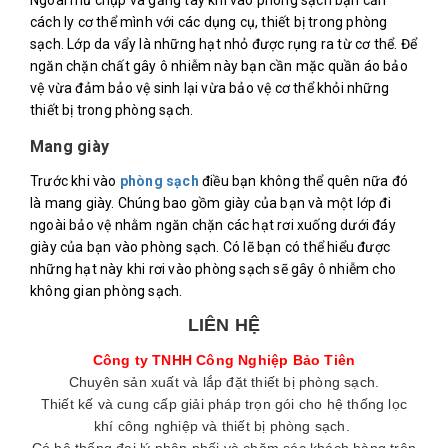
cách ly cơ thể mình với các dụng cụ, thiết bị trong phòng
sạch. Lớp da vẩy là những hạt nhỏ được rụng ra từ cơ thể. Để
ngăn chặn chất gây ô nhiễm này bạn cần mặc quần áo bảo
vệ vừa đảm bảo vệ sinh lại vừa bảo vệ cơ thể khỏi những
thiết bị trong phòng sạch.
Mang giày
Trước khi vào
phòng sạch
điều bạn không thể quên nữa đó
là mang giày. Chúng bao gồm giày của bạn và một lớp đi
ngoài bảo vệ nhằm ngăn chặn các hạt rơi xuống dưới đáy
giày của bạn vào phòng sạch. Có lẽ bạn có thể hiểu được
những hạt này khi rơi vào phòng sạch sẽ gây ô nhiễm cho
không gian phòng sạch.
LIÊN HỆ
Công ty TNHH Công Nghiệp Bảo Tiên
Chuyên sản xuất và lắp đặt thiết bị phòng sạch.
Thiết kế và cung cấp giải pháp trọn gói cho hệ thống lọc
khí công nghiệp và thiết bị phòng sạch.
Có hệ thống đại lý phân phối và chăm sóc khách hàng trên