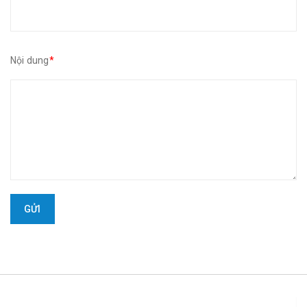
Nội dung
*
GỬI