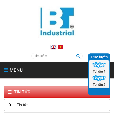
MENU
Tư vấn 1
TRANG CHỦ
GIỚI THIỆU
SẢN PHẨM
SẢN PHẨM PHỤ TRỢ
Tư vấn 2
HỖ TRỢ & TIN TỨC
LIÊN HỆ
CATALOG
TIN TỨC
Tin tức