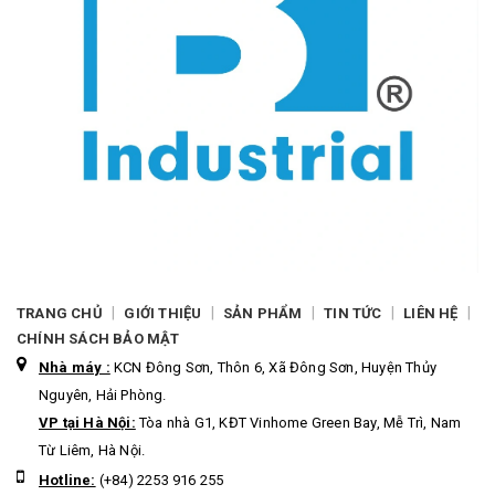
|
|
|
|
|
TRANG CHỦ
GIỚI THIỆU
SẢN PHẨM
TIN TỨC
LIÊN HỆ
CHÍNH SÁCH BẢO MẬT
Nhà máy :
KCN Đông Sơn, Thôn 6, Xã Đông Sơn, Huyện Thủy
Nguyên, Hải Phòng.
VP tại Hà Nội:
Tòa nhà G1, KĐT Vinhome Green Bay, Mễ Trì, Nam
Từ Liêm, Hà Nội.
Hotline:
(+84) 2253 916 255