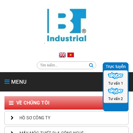
MENU
Tư vấn 1
TRANG CHỦ
GIỚI THIỆU
SẢN PHẨM
SẢN PHẨM PHỤ TRỢ
Tư vấn 2
VỀ CHÚNG TÔI
HỖ TRỢ & TIN TỨC
LIÊN HỆ
CATALOG
HỒ SƠ CÔNG TY