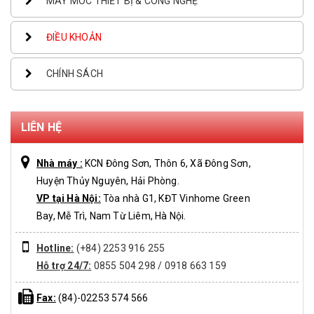
MÁY MÓC THIẾT BỊ & CÔNG NGHỆ
ĐIỀU KHOẢN
CHÍNH SÁCH
LIÊN HỆ
Nhà máy :
KCN Đông Sơn, Thôn 6, Xã Đông Sơn,
Huyện Thủy Nguyên, Hải Phòng.
VP tại Hà Nội:
Tòa nhà G1, KĐT Vinhome Green
Bay, Mễ Trì, Nam Từ Liêm, Hà Nội.
Hotline:
(+84) 2253 916 255
Hỗ trợ 24/7:
0855 504 298 / 0918 663 159
Fax:
(84)-02253 574 566