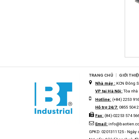
|
TRANG CHỦ
GIỚI THIỆ
Nhà máy :
KCN Đông Sơ
VP tại Hà Nội:
Tòa nhà 
Hotline:
(+84) 2253 91
Hỗ trợ 24/7:
0855 504 2
Fax:
(84)-02253 574 56
Email:
info@baotien.c
GPKD: 0201311125 - Ngày 