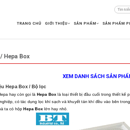
TRANG CHỦ
GIỚI THIỆU
SẢN PHẨM
SẢN PHẨM P
 / Hepa Box
XEM DANH SÁCH SẢN PHẨM
iệu Hepa Box / Bộ lọc
Hepa hay còn gọi là
Hepa Box
là loại thiết bị đầu cuối trong thiết 
nghiệp, có tác dụng lọc khí sạch và khuyết tán khí đều vào bên tron
mà ta có hộp
Hepa Box
lớn hay nhỏ.