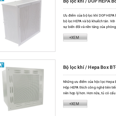
Bộ lọc khí / DOP HEPA 
Ưu điểm của bộ lọc khí DOP HEPA
bộ lọc HEPA và bộ khuếch tán. Với
sự biến đổi và nền tảng của phòng 
+XEM
Bộ lọc khí / Hepa Box B
Những ưu điểm của hộc lọc Hepa B
Hộp HEPA thích công nghệ tiên tiến 
nên hợp lý hơn. Hơn nữa, tủ có cấu 
+XEM