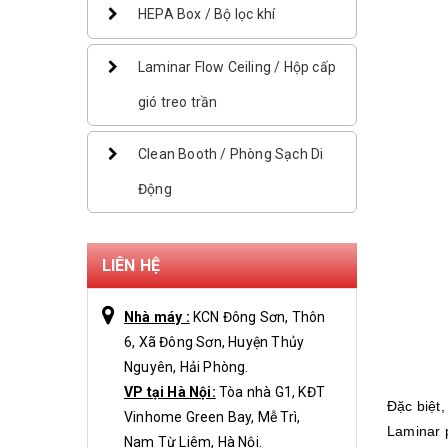
HEPA Box / Bộ lọc khí
Laminar Flow Ceiling / Hộp cấp
gió treo trần
Clean Booth / Phòng Sạch Di
Động
LIÊN HỆ
Nhà máy :
KCN Đông Sơn, Thôn
6, Xã Đông Sơn, Huyện Thủy
Nguyên, Hải Phòng.
VP tại Hà Nội:
Tòa nhà G1, KĐT
Đặc biệt
Vinhome Green Bay, Mễ Trì,
Laminar 
Nam Từ Liêm, Hà Nội.