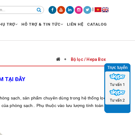
|
HỤ TRỢ
HỖ TRỢ & TIN TỨC
LIÊN HỆ
CATALOG
Bộ lọc / Hepa Box
 TẠI ĐÂY
Tư vấn 1
kế phòng sạch, sản phẩm chuyên dùng trong hệ thống lọc
Tư vấn 2
g của phòng sạch.. Phụ thuộc vào lưu lượng tính toán