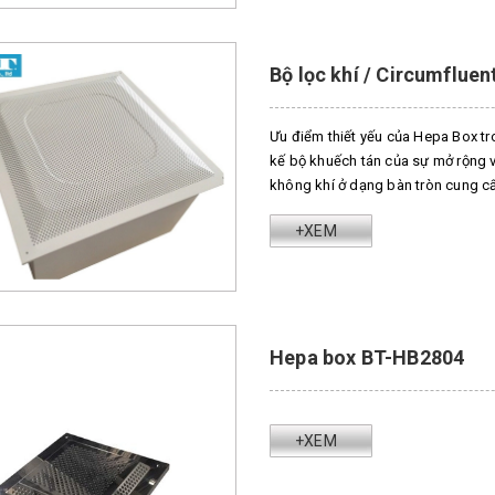
Bộ lọc khí / Circumflue
Ưu điểm thiết yếu của Hepa Box t
kế bộ khuếch tán của sự mở rộng v
không khí ở dạng bàn tròn cung cấ
+XEM
Hepa box BT-HB2804
+XEM