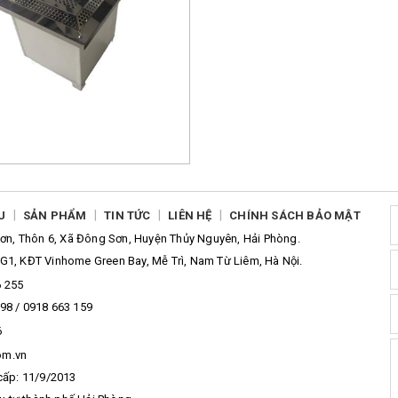
|
|
|
|
U
SẢN PHẨM
TIN TỨC
LIÊN HỆ
CHÍNH SÁCH BẢO MẬT
n, Thôn 6, Xã Đông Sơn, Huyện Thủy Nguyên, Hải Phòng.
G1, KĐT Vinhome Green Bay, Mễ Trì, Nam Từ Liêm, Hà Nội.
6 255
98 / 0918 663 159
6
om.vn
cấp: 11/9/2013