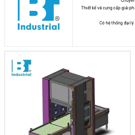
Chuyên 
Thiết kế và cung cấp giải ph
Có hệ thống đại l