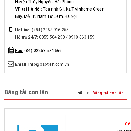
Huyện Thủy Nguyên, Hải Phòng.
VP tại Hà Nội:
Tòa nhà G1, KĐT Vinhome Green
Bay, Mễ Trì, Nam Từ Liêm, Hà Nội.
Hotline:
(+84) 2253 916 255
Hỗ trợ 24/7:
0855 504 298 / 0918 663 159
Fax:
(84)-02253 574 566
Email:
info@baotien.com.vn
Băng tải con lăn
Băng tải con lăn
Cô