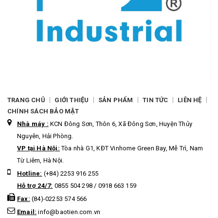
|
|
|
|
|
TRANG CHỦ
GIỚI THIỆU
SẢN PHẨM
TIN TỨC
LIÊN HỆ
CHÍNH SÁCH BẢO MẬT
Nhà máy :
KCN Đông Sơn, Thôn 6, Xã Đông Sơn, Huyện Thủy
Nguyên, Hải Phòng.
VP tại Hà Nội:
Tòa nhà G1, KĐT Vinhome Green Bay, Mễ Trì, Nam
Từ Liêm, Hà Nội.
Hotline:
(+84) 2253 916 255
Hỗ trợ 24/7:
0855 504 298 / 0918 663 159
Fax:
(84)-02253 574 566
Email:
info@baotien.com.vn