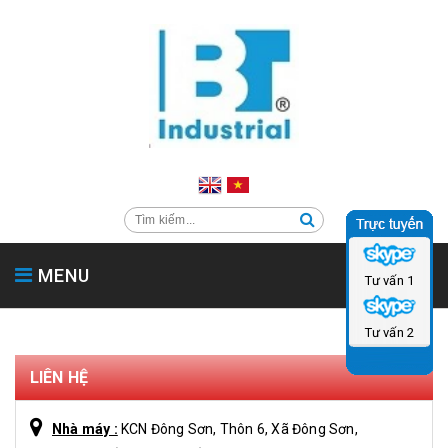
MENU
Tư vấn 1
TRANG CHỦ
GIỚI THIỆU
SẢN PHẨM
SẢN PHẨM PHỤ TRỢ
Tư vấn 2
HỖ TRỢ & TIN TỨC
LIÊN HỆ
CATALOG
LIÊN HỆ
Nhà máy :
KCN Đông Sơn, Thôn 6, Xã Đông Sơn,