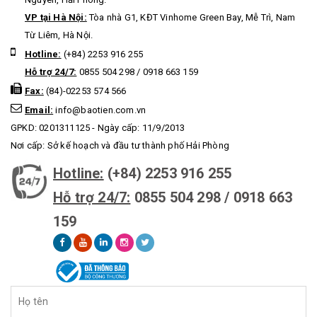
VP tại Hà Nội:
Tòa nhà G1, KĐT Vinhome Green Bay, Mễ Trì, Nam
Từ Liêm, Hà Nội.
Hotline:
(+84) 2253 916 255
Hỗ trợ 24/7:
0855 504 298 / 0918 663 159
Fax:
(84)-02253 574 566
Email:
info@baotien.com.vn
GPKD: 0201311125 - Ngày cấp: 11/9/2013
Nơi cấp: Sở kế hoạch và đầu tư thành phố Hải Phòng
Hotline:
(+84) 2253 916 255
Hỗ trợ 24/7:
0855 504 298 / 0918 663
159