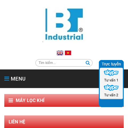
MENU
Tư vấn 1
TRANG CHỦ
GIỚI THIỆU
SẢN PHẨM
SẢN PHẨM PHỤ TRỢ
Tư vấn 2
MÁY LỌC KHÍ
HỖ TRỢ & TIN TỨC
LIÊN HỆ
CATALOG
LIÊN HỆ