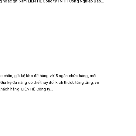
ắng hoặc ghi xám LIÊN HỆ Công ty TNHH Công Nghiệp Bảo...
hắc chắn, giá kệ kho để hàng với 5 ngăn chứa hàng, mỗi
Giá kệ đa năng có thể thay đổi kích thước từng tầng, vè
khách hàng. LIÊN HỆ Công ty...