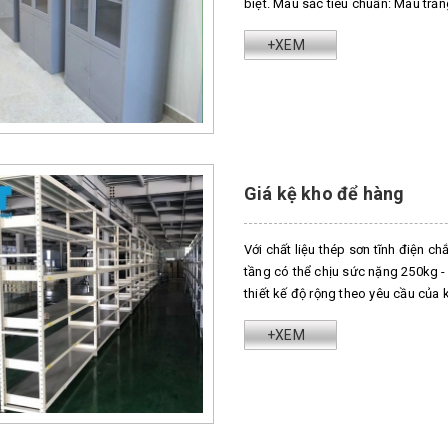
biệt. Màu sắc tiêu chuẩn: Màu tr
+XEM
Giá kệ kho để hàng
Với chất liệu thép sơn tĩnh điện c
tầng có thể chịu sức nặng 250kg - 
thiết kế độ rộng theo yêu cầu của 
+XEM