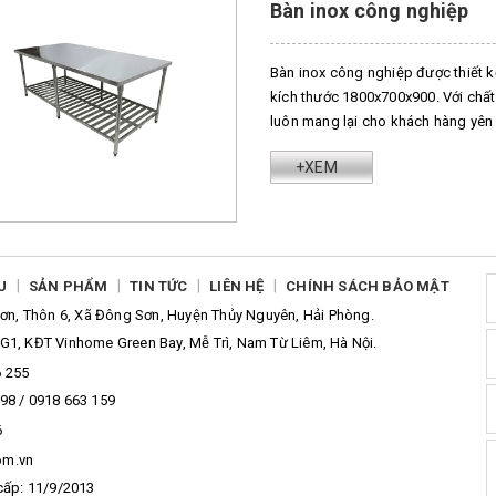
Bàn inox công nghiệp
Bàn inox công nghiệp được thiết k
kích thước 1800x700x900. Với chất
luôn mang lại cho khách hàng yên 
+XEM
|
|
|
|
U
SẢN PHẨM
TIN TỨC
LIÊN HỆ
CHÍNH SÁCH BẢO MẬT
n, Thôn 6, Xã Đông Sơn, Huyện Thủy Nguyên, Hải Phòng.
G1, KĐT Vinhome Green Bay, Mễ Trì, Nam Từ Liêm, Hà Nội.
6 255
98 / 0918 663 159
6
om.vn
cấp: 11/9/2013