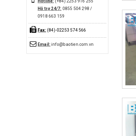
Hotline:
(+84) 2253 916 255
Hỗ trợ 24/7:
0855 504 298 /
0918 663 159
Fax:
(84)-02253 574 566
Email:
info@baotien.com.vn