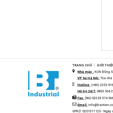
|
TRANG CHỦ
GIỚI THIỆ
Nhà máy :
KCN Đông Sơ
VP tại Hà Nội:
Tòa nhà 
Hotline:
(+84) 2253 91
Hỗ trợ 24/7:
0855 504 2
Fax:
(84)-02253 574 56
Email:
info@baotien.c
GPKD: 0201311125 - Ngày 