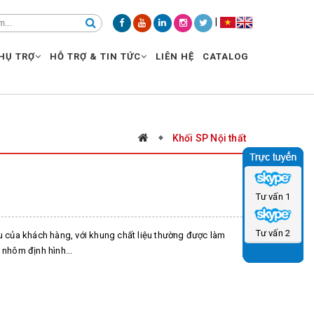
|
HỤ TRỢ
HỖ TRỢ & TIN TỨC
LIÊN HỆ
CATALOG
Khối SP Nội thất
Tư vấn 1
Tư vấn 2
ầu của khách hàng, với khung chất liệu thường được làm
 nhôm định hình...