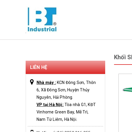
Khối S
LIÊN HỆ
Nhà máy :
KCN Đông Sơn, Thôn
6, Xã Đông Sơn, Huyện Thủy
Nguyên, Hải Phòng.
VP tại Hà Nội:
Tòa nhà G1, KĐT
Vinhome Green Bay, Mễ Trì,
Nam Từ Liêm, Hà Nội.