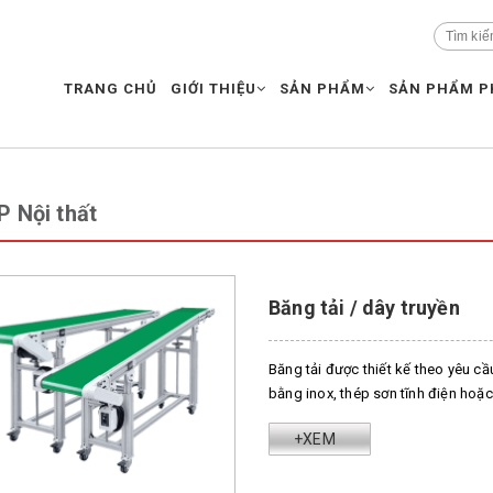
TRANG CHỦ
GIỚI THIỆU
SẢN PHẨM
SẢN PHẨM P
P Nội thất
Băng tải / dây truyền
Băng tải được thiết kế theo yêu c
bằng inox, thép sơn tĩnh điện hoặc
+XEM