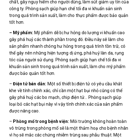
chất, gây nguy hiểm cho người dùng, làm sút giảm uy tín của
công ty. Phòng sạch giúp hạn chế tối đa vi khuẩn sản sinh
trong quá trình sản xuất, làm cho thực phẩm được bảo quản
tốt hơn.
– Mỹ phẩm:
Mỹ phẩm dễ bị hư hỏng do lượng vi khuẩn cao
gây phá huỷ các thành phần trong đó. Điều này sẽ làm cho
sản phẩm nhanh chóng hư hỏng trong quá trình tồn trữ, có
thể gây nên những hiện tượng dị ứng, phá huỷ làn da, rụng
tóc của người sử dụng. Phòng sạch giúp hạn chế tối đa vi
khuẩn sản sinh trong quá trình sản xuất, làm cho mỹ phẩm
được bảo quản tốt hơn.
–
Điện tử bán dẫn:
Một số thiết bị điện tử có yêu cầu khắt
khe về tính chính xác, chỉ cần một hạt bụi nhỏ cũng có thể
gây phá huỷ các bo mạch, chip điện tử… Phòng sạch giúp
loại bỏ các hạt bụi này vì vậy tính chính xác của sản phẩm
được nâng cao.
–
Phòng mổ trong bệnh viện:
Môi trường không hoàn toàn
vô trùng trong phòng mổ sẽ là một thảm hoạ cho bệnh nhân
vì họ sẽ mắc các chứng nhiễm trùng sau phẫu thuật. Một