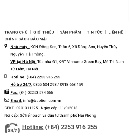
|
|
|
|
|
TRANG CHỦ
GIỚI THIỆU
SẢN PHẨM
TIN TỨC
LIÊN HỆ
CHÍNH SÁCH BẢO MẬT
Nhà máy :
KCN Đông Sơn, Thôn 6, Xã Đông Sơn, Huyện Thủy
Nguyên, Hải Phòng.
VP tại Hà Nội:
Tòa nhà G1, KĐT Vinhome Green Bay, Mễ Trì, Nam
Từ Liêm, Hà Nội.
Hotline:
(+84) 2253 916 255
Hỗ trợ 24/7:
0855 504 298 / 0918 663 159
Fax:
(84)-02253 574 566
Email:
info@baotien.com.vn
GPKD: 0201311125 - Ngày cấp: 11/9/2013
Nơi cấp: Sở kế hoạch và đầu tư thành phố Hải Phòng
Hotline:
(+84) 2253 916 255