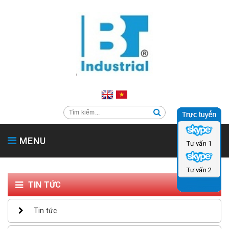
MENU
Tư vấn 1
TRANG CHỦ
GIỚI THIỆU
SẢN PHẨM
SẢN PHẨM PHỤ TRỢ
Tư vấn 2
HỖ TRỢ & TIN TỨC
LIÊN HỆ
CATALOG
TIN TỨC
Tin tức