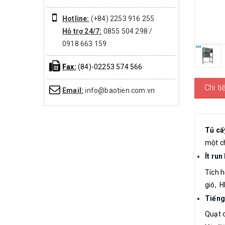
Hotline:
(+84) 2253 916 255
Hỗ trợ 24/7:
0855 504 298 /
0918 663 159
Fax:
(84)-02253 574 566
Chi t
Email:
info@baotien.com.vn
Tủ cấ
một ch
Ít run
Tích h
gió, H
Tiếng 
Quạt c