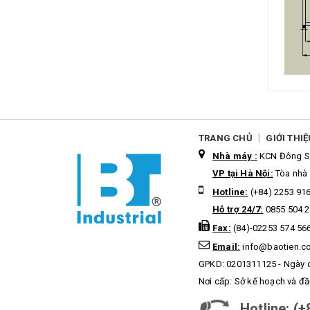
|
TRANG CHỦ
GIỚI THIỆ
Nhà máy :
KCN Đông Sơ
VP tại Hà Nội:
Tòa nhà 
Hotline:
(+84) 2253 91
Hỗ trợ 24/7:
0855 504 2
Fax:
(84)-02253 574 56
Email:
info@baotien.c
GPKD: 0201311125 - Ngày 
Nơi cấp: Sở kế hoạch và đầ
Hotline:
(+