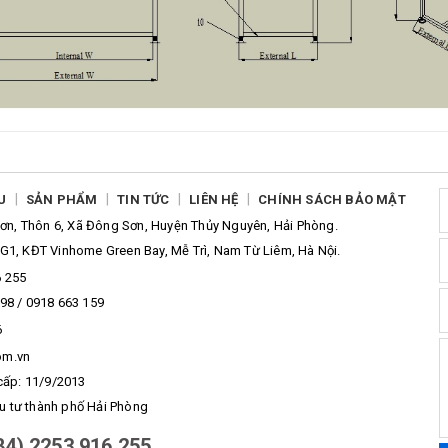
|
|
|
|
U
SẢN PHẨM
TIN TỨC
LIÊN HỆ
CHÍNH SÁCH BẢO MẬT
n, Thôn 6, Xã Đông Sơn, Huyện Thủy Nguyên, Hải Phòng.
G1, KĐT Vinhome Green Bay, Mễ Trì, Nam Từ Liêm, Hà Nội.
6 255
98 / 0918 663 159
6
om.vn
cấp: 11/9/2013
u tư thành phố Hải Phòng
84) 2253 916 255