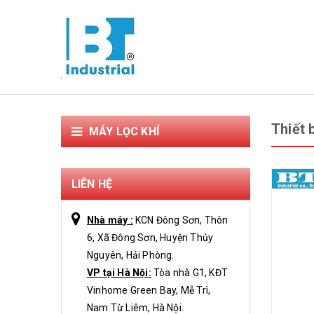
Thiết 
MÁY LỌC KHÍ
LIÊN HỆ
Nhà máy :
KCN Đông Sơn, Thôn
6, Xã Đông Sơn, Huyện Thủy
Nguyên, Hải Phòng.
VP tại Hà Nội:
Tòa nhà G1, KĐT
Vinhome Green Bay, Mễ Trì,
Nam Từ Liêm, Hà Nội.