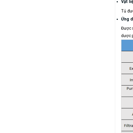
Vật l
Tủ đư
Ứng 
Được s
dược p